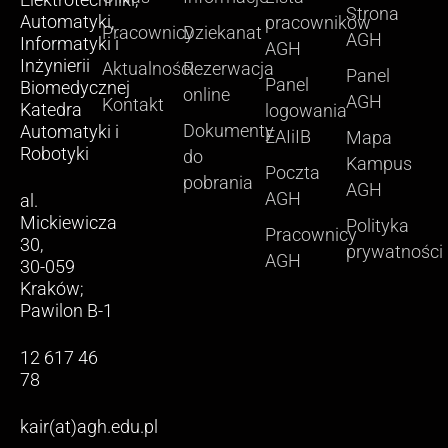
Elektrotechniki,
Strona
Automatyki,
pracowników
Pracownicy
Dziekanat
AGH
Informatyki i
AGH
Inżynierii
Aktualności
Rezerwacja
Panel
Panel
Biomedycznej
online
AGH
Kontakt
Katedra
logowania
Dokumenty
Automatyki i
EAIiIB
Mapa
Robotyki
do
Kampus
Poczta
pobrania
AGH
AGH
al.
Mickiewicza
Polityka
Pracownicy
30,
prywatności
AGH
30-059
Kraków;
Pawilon B-1
12 617 46
78
kair(at)agh.edu.pl