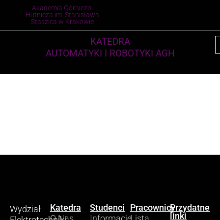
Akademia Górniczo-
Hutnicza im. Stanisława
Staszica w Krakowie
KATEDRA
AUTOMATYKI I ROBOTYKI AGH
Katedra
Studenci
Pracownicy
Przydatne
Wydział
linki
O Nas
Informacje
Lista